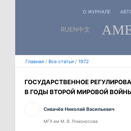
Перейти
к
О ЖУРНАЛЕ
АВТ
содержимому
АМЕ
RU
EN
中文
Главная
Все статьи
1972
ГОСУДАРСТВЕННОЕ РЕГУЛИРОВ
В ГОДЫ ВТОРОЙ МИРОВОЙ ВОЙН
Сивачёв Николай Васильевич
МГУ им М. В. Ломоносова