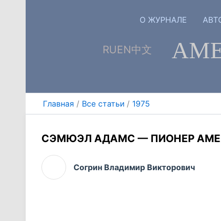
Перейти
к
О ЖУРНАЛЕ
АВТ
содержимому
АМЕ
RU
EN
中文
Главная
Все статьи
1975
СЭМЮЭЛ АДАМС — ПИОНЕР АМ
Согрин Владимир Викторович