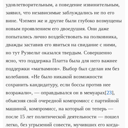
удовлетворительным, а поведение извинительным,
заявил, что независимые заблуждались не по его
вине. Чэпмен же и другие были глубоко возмущены
новым проявлением его двоедушия. Они даже
попытались лично воздействовать на полковника,
дважды заставив его явиться на свидание с ними,
но тут Рузвельт оказался твердым. Совершенно
ясно, что поддержка Платта была для него важнее
поддержки «магвамнов». Выбор был сделан им без
колебания. «Не было никакой возможности
сохранить кандидатуру, если боссы против нее
возражали», — оправдывался он в мемуарах[
23
],
объясняя свой очередной компромисс с партийной
машиной, компромисс, на который он теперь —
после 15 лет политической деятельности — пошел
легко, без угрызений совести, мучивших его когда-