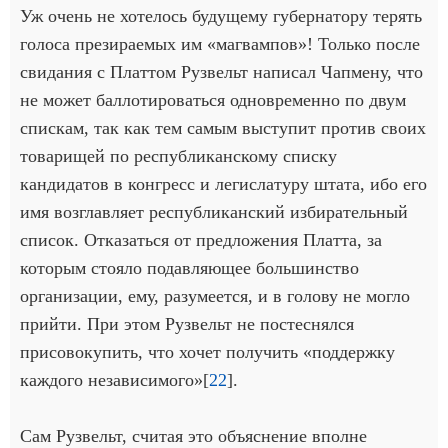
Уж очень не хотелось будущему губернатору терять
голоса презираемых им «магвампов»! Только после
свидания с Платтом Рузвельт написал Чапмену, что
не может баллотироваться одновременно по двум
спискам, так как тем самым выступит против своих
товарищей по республиканскому списку
кандидатов в конгресс и легислатуру штата, ибо его
имя возглавляет республиканский избирательный
список. Отказаться от предложения Платта, за
которым стояло подавляющее большинство
организации, ему, разумеется, и в голову не могло
прийти. При этом Рузвельт не постеснялся
присовокупить, что хочет получить «поддержку
каждого независимого»[
22
].
Сам Рузвельт, считая это объяснение вполне