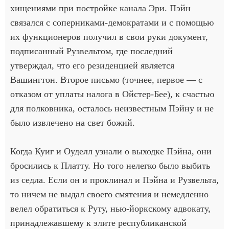
хищениями при постройке канала Эри. Пэйн
связался с соперниками-демократами и с помощью
их функционеров получил в свои руки документ,
подписанный Рузвельтом, где последний
утверждал, что его резиденцией является
Вашингтон. Второе письмо (точнее, первое — с
отказом от уплаты налога в Ойстер-Бее), к счастью
для полковника, осталось неизвестным Пэйну и не
было извлечено на свет божий.
Когда Куиг и Оуделл узнали о выходке Пэйна, они
бросились к Платту. Но того нелегко было выбить
из седла. Если он и проклинал и Пэйна и Рузвельта,
то ничем не выдал своего смятения и немедленно
велел обратиться к Руту, нью-йоркскому адвокату,
принадлежавшему к элите республиканской