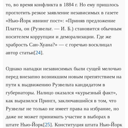
то, во время конфликта в 1884 г. Но ему пришлось
проглотить резкое заявление независимых в газете
«Нью-Йорк ивнинг пост»: «Приняв предложение
Платта, он (Рузвельт. — И. Б.) становится обычным
носителем коррупции и деморализации. Где же
храбрость Сан-Хуана?» — с горечью восклицал
автор статьи[
24
].
Однако нападки независимых были сущей мелочью
перед внезапно возникшим новым препятствием на
пути к выдвижению Рузвельта кандидатом в
губернаторы. Налицо оказался «курьезный факт»,
как выразился Прингл, заключавшийся в том, что
Рузвельт не только не имеет права на избрание, но
даже не может принимать участие в выборах в
штате Нью-Йорк[
25
]. Конституция штата Нью-Йорк