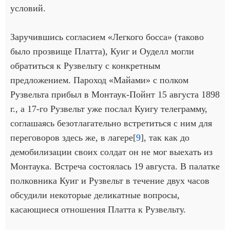
условий.
Заручившись согласием «Легкого босса» (таково
было прозвище Платта), Куиг и Оуделл могли
обратиться к Рузвельту с конкретным
предложением. Пароход «Майами» с полком
Рузвельта прибыл в Монтаук-Пойнт 15 августа 1898
г., а 17-го Рузвельт уже послал Куигу телеграмму,
соглашаясь безотлагательно встретиться с ним для
переговоров здесь же, в лагере[
9
], так как до
демобилизации своих солдат он не мог выехать из
Монтаука. Встреча состоялась 19 августа. В палатке
полковника Куиг и Рузвельт в течение двух часов
обсудили некоторые деликатные вопросы,
касающиеся отношения Платта к Рузвельту.