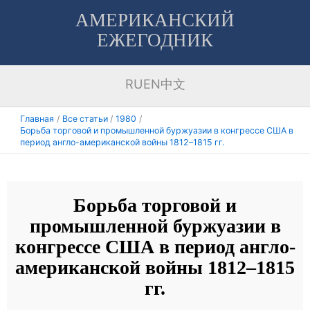
Перейти
АМЕРИКАНСКИЙ
к
ЕЖЕГОДНИК
содержимому
RU
EN
中文
Главная
Все статьи
1980
Борьба торговой и промышленной буржуазии в конгрессе США в
период англо-американской войны 1812–1815 гг.
Борьба торговой и
промышленной буржуазии в
конгрессе США в период англо-
американской войны 1812–1815
гг.