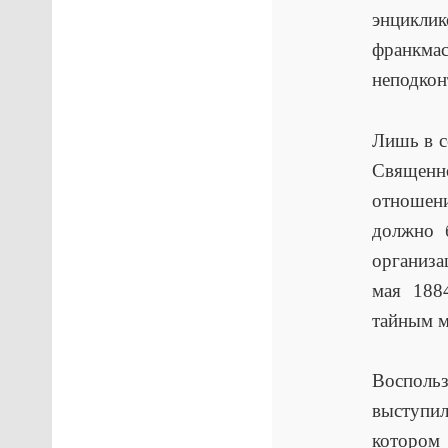
энцикли
франкма
неподкон
Лишь в с
Священн
отношен
должно 
организа
мая 1884
тайным м
Воспольз
выступи
котором 