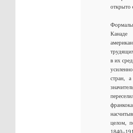
открыто 
Формаль
Канаде 
американ
трудящих
в их сре
усиленн
стран, 
значител
пересели
франкока
насчитыв
целом, 
1840–1910