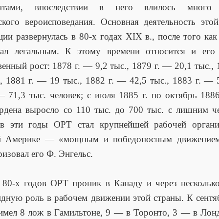
антами, впоследствии в него влилось много
ского вероисповедания. Основная деятельность это
ции развернулась в 80-х годах XIX в., после того как 
тал легальным. К этому времени относится и его
венный рост: 1878 г. — 9,2 тыс., 1879 г. — 20,1 тыс., 
., 1881 г. — 19 тыс., 1882 г. — 42,5 тыс., 1883 г. — 5
— 71,3 тыс. человек; с июля 1885 г. по октябрь 1886
рдена выросло со 110 тыс. до 700 тыс. с лишним че
в эти годы ОРТ стал крупнейшей рабочей органи
й Америке — «мощным и победоносным движением
ризовал его Ф. Энгельс.
 80-х годов ОРТ проник в Канаду и через несколько
идную роль в рабочем движении этой страны. К сент
 имел 8 лож в Гамильтоне, 9 — в Торонто, 3 — в Лон