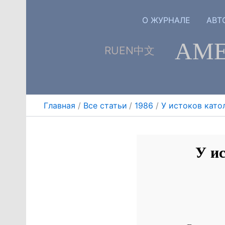
Перейти
к
О ЖУРНАЛЕ
АВТ
содержимому
АМЕ
RU
EN
中文
Главная
Все статьи
1986
У истоков като
У и