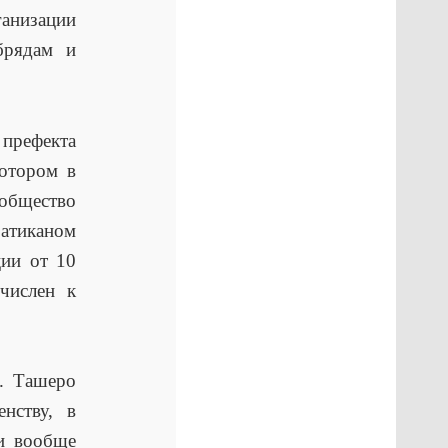
анизации
брядам и
 префекта
отором в
общество
атиканом
ции от 10
числен к
Е. Ташеро
нству, в
 и вообще