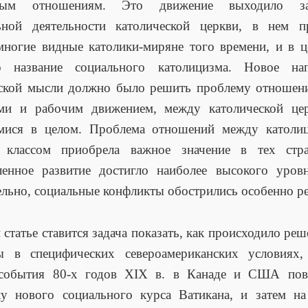
ьным отношениям. Это движение выходило з
ьной деятельности католической церкви, в нем п
многие видные католики-миряне того времени, и в 
о название социального католицизма. Новое нап
еской мысли должно было решить проблему отношен
ами и рабочим движением, между католической це
мися в целом. Проблема отношений между католи
 классом приобрела важное значение в тех стра
енное развитие достигло наиболее высокого уровн
ельно, социальные конфликты обострились особенно ре
 статье ставится задача показать, как происходило реш
ы в специфических североамериканских условиях,
 события 80-х годов XIX в. в Канаде и США пов
ку нового социального курса Ватикана, и затем на