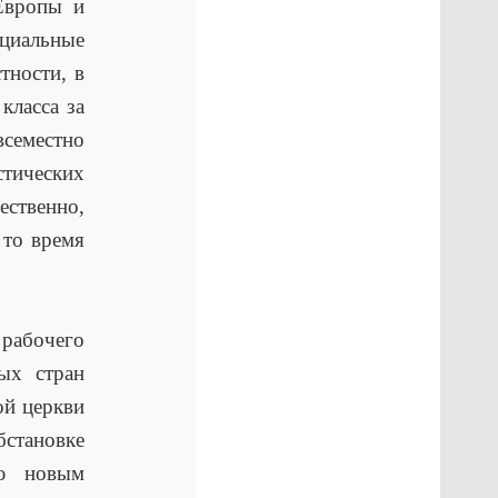
Европы и
циальные
тности, в
класса за
семестно
стических
ественно,
 то время
 рабочего
ых стран
ой церкви
бстановке
ую новым