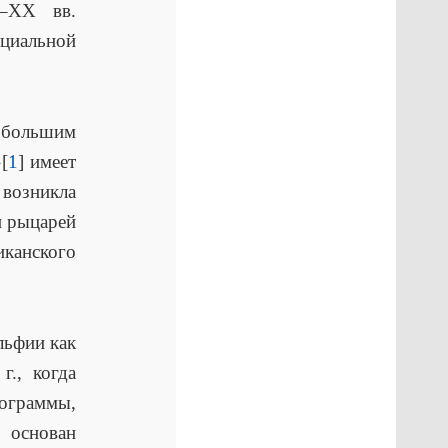
X–XX вв.
циальной
…большим
[
1
] имеет
 возникла
н рыцарей
иканского
льфии как
г., когда
рограммы,
основан