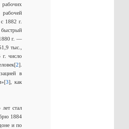
 рабочих
й рабочей
с 1882 г.
 быстрый
1880 г. —
1,9 тыс.,
 г. число
ловек[
2
].
зацией в
»[
3
], как
 лет стал
ябрю 1884
доне и по