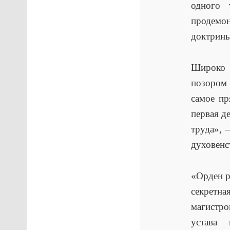
одного 
продемо
доктрины
Широко 
позором 
самое пр
первая д
труда», 
духовенс
«Орден р
секретна
магистро
устава