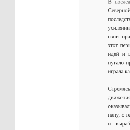
В после
Северно
последст
усилении
свои пр
этот пер
идей и ш
пугало п
играла к
Стремясь
движени
оказывал
папу, с 
и выраб