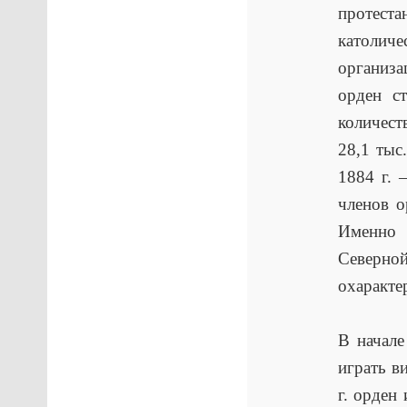
протест
католиче
организа
орден с
количест
28,1 тыс
1884 г. 
членов о
Именно 
Северно
охаракте
В начале
играть в
г. орден