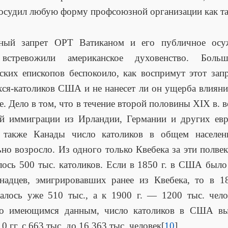
осудил любую форму профсоюзной организации как та
ный запрет ОРТ Ватиканом и его публичное осу
встревожили американское духовенство. Боль
ских епископов беспокоило, как воспримут этот зап
ся-католиков США и не нанесет ли он ущерба влиян
де. Дело в том, что в течение второй половины XIX в. в
ой иммиграции из Ирландии, Германии и других евр
а также Канады число католиков в общем насел
ьно возросло. Из одного только Квебека за эти полв
лось 500 тыс. католиков. Если в 1850 г. в США было
надцев, эмигрировавших ранее из Квебека, то в 1
алось уже 510 тыс., а к 1900 г. — 1200 тыс. чело
по имеющимся данным, число католиков в США вы
 гг. с 663 тыс. до 16 363 тыс. человек[
10
].