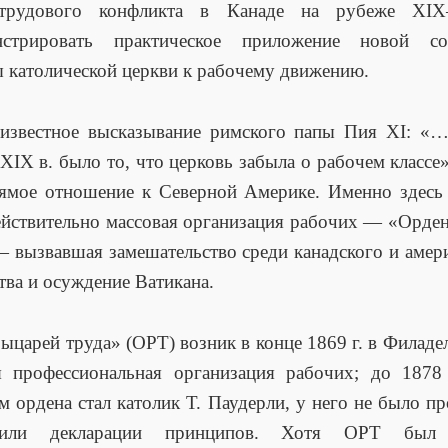
трудового конфликта в Канаде на рубеже XI
нстрировать практическое приложение новой со
 католической церкви к рабочему движению.
известное высказывание римского папы Пия XI: «
XIX в. было то, что церковь забыла о рабочем классе»
ямое отношение к Северной Америке. Именно здесь
ействительно массовая организация рабочих — «Орде
— вызвавшая замешательство среди канадского и амер
тва и осуждение Ватикана.
ыцарей труда» (ОРТ) возник в конце 1869 г. в Филаде
я профессиональная организация рабочих; до 1878 
м ордена стал католик Т. Паудерли, у него не было п
 или декларации принципов. Хотя ОРТ был 