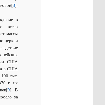
ковой[
8
].
ждение в
ше всего
рет массы
ию церкви
следствие
опейских
ении США
ека в США
 100 тыс.
870 г. их
век[
9
]. В
росло за