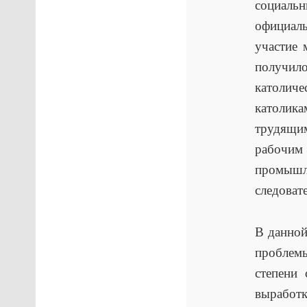
социал
официал
участие 
получил
католич
католик
трудящи
рабочим
промышл
следоват
В данной
проблем
степени
выработ