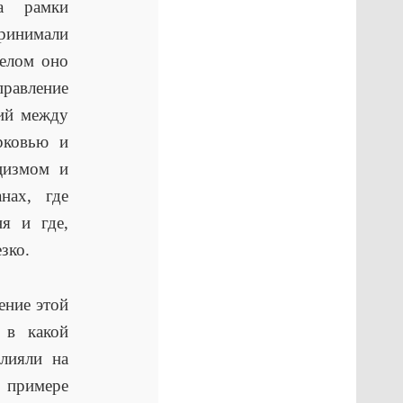
а рамки
ринимали
целом оно
равление
ий между
рковью и
цизмом и
нах, где
я и где,
зко.
ение этой
 в какой
лияли на
 примере