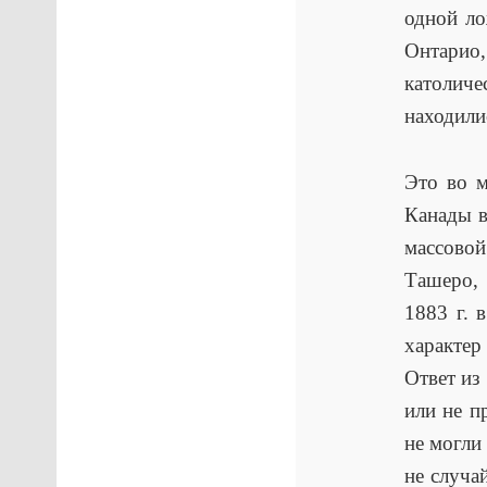
одной ло
Онтарио,
католич
находили
Это во м
Канады в
массовой
Ташеро,
1883 г. 
характер
Ответ из
или не п
не могли
не случа