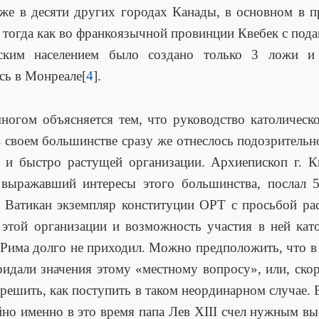
же в десяти других городах Канады, в основном в 
 тогда как во франкоязычной провинции Квебек с по
еским населением было создано только 3 ложи и
сь в Монреале[
4
].
ногом объясняется тем, что руководство католическ
 своем большинстве сразу же отнеслось подозрительн
 и быстро растущей организации. Архиепископ г. К
 выражавший интересы этого большинства, послал 5
в Ватикан экземпляр конституции ОРТ с просьбой ра
 этой организации и возможность участия в ней кат
 Рима долго не приходил. Можно предположить, что в
ридали значения этому «местному вопросу», или, скор
 решить, как поступить в таком неординарном случае. 
йно именно в это время папа Лев XIII счел нужным вы