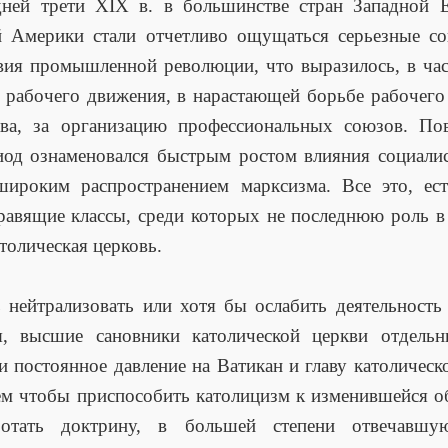
дней трети XIX в. в большинстве стран Западной 
й Америки стали отчетливо ощущаться серьезные со
вия промышленной революции, что выразилось, в час
 рабочего движения, в нарастающей борьбе рабочего 
ава, за организацию профессиональных союзов. Пов
иод ознаменовался быстрым ростом влияния социали
ироким распространением марксизма. Все это, ест
равящие классы, среди которых не последнюю роль в
атолическая церковь.
 нейтрализовать или хотя бы ослабить деятельность
я, высшие сановники католической церкви отдельн
и постоянное давление на Ватикан и главу католическ
тем чтобы приспособить католицизм к изменившейся о
отать доктрину, в большей степени отвечавш