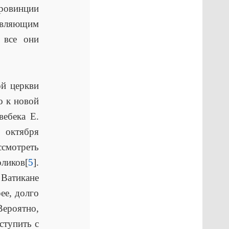
провинции
давляющим
 все они
ой церкви
о к новой
вебека Е.
 октября
ссмотреть
оликов[
5
].
 Ватикане
ее, долго
Вероятно,
ступить с