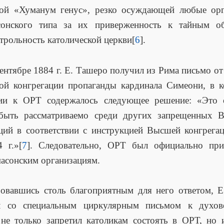
кой «Хуманум генус», резко осуждающей любые орг
сонского типа за их приверженность к тайным о
трольность католической церкви[
6
].
ентябре 1884 г. Е. Ташеро получил из Рима письмо от
ой конгрегации пропаганды кардинала Симеони, в к
ии к ОРТ содержалось следующее решение: «Это 
быть рассматриваемо среди других запрещенных В
ций в соответствии с инструкцией Высшей конгрега
 г.»[
7
]. Следовательно, ОРТ был официально при
асонским организациям.
овавшись столь благоприятным для него ответом, 
л со специальным циркулярным письмом к духове
не только запретил католикам состоять в ОРТ, но