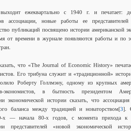
выходит ежеквартально с 1940 г. и печатает: д
сов ассоциации, новые работы ее представителей
тво публикаций посвящено истории американской э
мя от времени в журнале появляются работы и по 
тран.
казать, что «The Journal of Economic History» печата
истов. Его трибуна служит и «традиционной» истор
волило Роберту Голлмэну, одному из крупных амер
ов-экономистов, в бытность президентом Амер
ии экономической истории сказать, что ассоциация
ного баланса между традицией и новаторством[
3
].
0-х — начала 80-х годов, с момента прихода к 
ции представителей «новой экономической исто