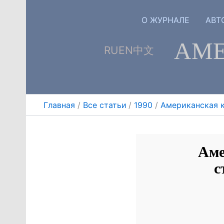
Перейти
к
О ЖУРНАЛЕ
АВТ
содержимому
АМЕ
RU
EN
中文
Главная
Все статьи
1990
Американская к
Аме
с