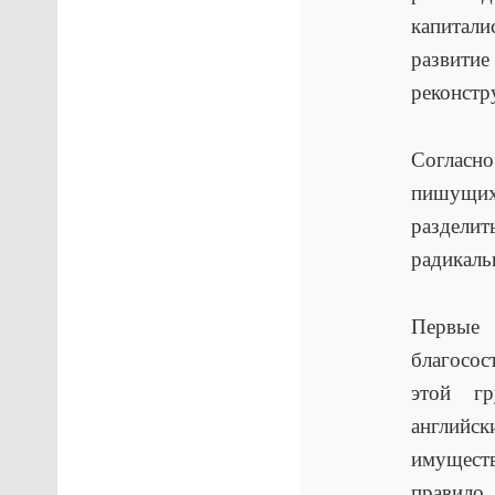
капитали
развитие
реконстр
Согласн
пишущих
раздели
радикаль
Первые
благосос
этой гр
английск
имущест
правило