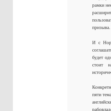
рамки не
расшири
пользов
призыва.
И с Нор
соглашат
будет од
стоит 
историче
Конкрет
пяти тем
английск
рабовлад