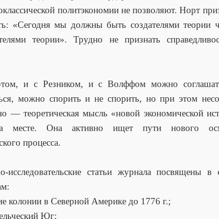
оклассической политэкономии не позволяют. Норт при
ть: «Сегодня мы должны быть создателями теории ч
ателями теории». Трудно не признать справедливос
том, и с Резником, и с Волффом можно соглашат
ься, можно спорить и не спорить, но при этом не
но — теоретическая мысль «новой экономической ис
на месте. Она активно ищет пути нового осм
ского процесса.
но-исследовательские статьи журнала посвящены в 
ам:
ие колонии в Северной Америке до 1776 г.;
ельческий Юг;