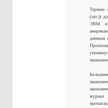
Термин 
(лат.)) 
ЭВМ в 
америка
данным 
Произошл
упомян
экономич
Больши
экономич
экономи
журнал
пропаган