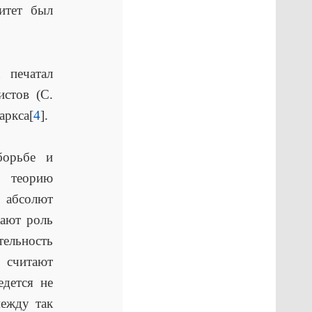
ритет был
 печатал
истов (С.
аркса[
4
].
борьбе и
т теорию
 абсолют
жают роль
тельность
 считают
едется не
между так