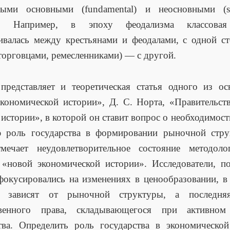
мыми основными (fundamental) и неосновными (s
ми. Например, в эпоху феодализма классовая
ивалась между крестьянами и феодалами, с одной с
торговцами, ремесленниками) — с другой.
представляет и теоретическая статья одного из ос
кономической истории», Д. С. Норта, «Правительст
 истории», в которой он ставит вопрос о необходимост
ю роль государства в формировании рыночной стру
мечает неудовлетворительное состояние методолог
 «новой экономической истории». Исследователи, 
фокусировались на изменениях в ценообразовании, в
и зависят от рыночной структуры, а последн
венного права, складывающегося при активном
тва. Определить роль государства в экономическо