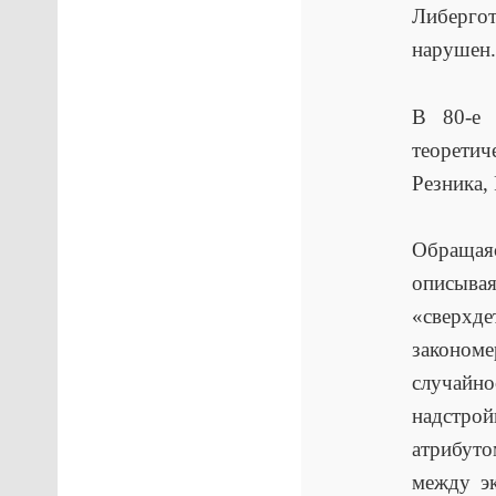
Либергот
нарушен.
В 80-е 
теоретич
Резника,
Обращая
описыва
«сверхд
закономе
случайно
надстро
атрибуто
между эк