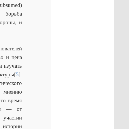
ubsumed)
 борьба
тороны, и
нователей
во и цена
и изучать
ктуры[
5
].
ического
по мнению
 то время
яя — от
 участии
й истории