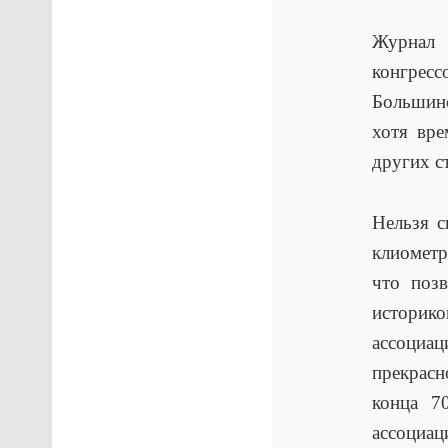
Журнал 
конгрес
Большинс
хотя вре
других с
Нельзя с
клиометр
что поз
историк
ассоциац
прекрас
конца 7
ассоциа