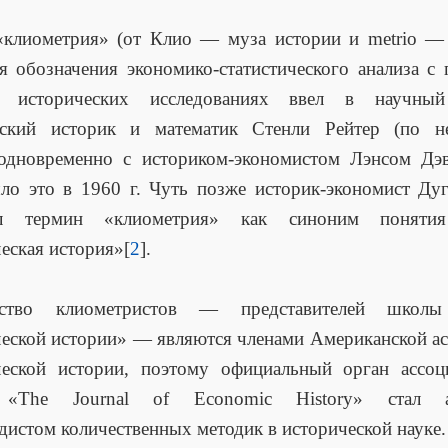
«клиометрия» (от Клио — муза истории и metrio —
для обозначения экономико-статистического анализа 
исторических исследованиях ввел в научный
нский историк и математик Стенли Рейтер (по н
одновременно с историком-экономистом Лэнсом Дэв
о это в 1960 г. Чуть позже историк-экономист Ду
ул термин «клиометрия» как синоним понятия
еская история»[
2
].
нство клиометристов — представителей школы
еской истории» — являются членами Американской а
ческой истории, поэтому официальный орган ассо
 «The Journal of Economic History» стал а
дистом количественных методик в исторической науке.