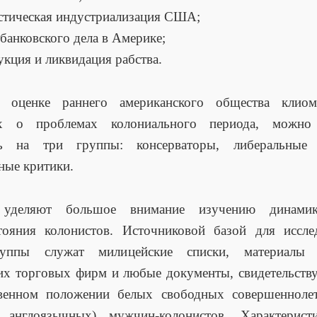
стическая индустриализация США;
 банковского дела в Америке;
укция и ликвидация рабства.
о оценке раннего американского общества клиоме
 о проблемах колониального периода, можно
ть на три группы: консерваторы, либеральные 
ные критики.
 уделяют большое внимание изучению динамик
тояния колонистов. Источниковой базой для иссле
уппы служат милицейские списки, материалы
их торговых фирм и любые документы, свидетельст
венном положении белых свободных совершеннолет
, англоязычных) мужчин-колонистов. Характерист