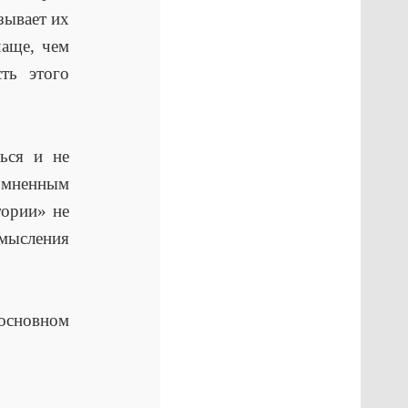
зывает их
аще, чем
ть этого
ься и не
сомненным
тории» не
ысления
основном