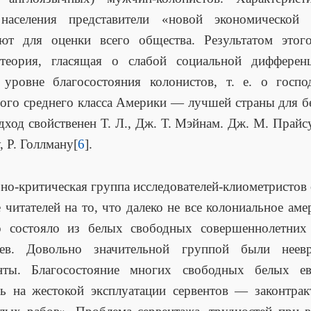
населения представители «новой экономической 
уют для оценки всего общества. Результатом этого
 теория, гласящая о слабой социальной дифферен
уровне благосостояния колонистов, т. е. о госпо
ого среднего класса Америки — лучшей страны для б
дход свойственен Т. Л., Дж. Т. Мэйнам. Дж. М. Прайсу,
, Р. Голлману[
6
].
но-критическая группа исследователей-клиометристов
 читателей на то, что далеко не все колониальное аме
о состояло из белых свободных совершеннолетних
цев. Довольно значительной группой были неевр
нты. Благосостояние многих свободных белых ев
ь на жестокой эксплуатации сервентов — законтра