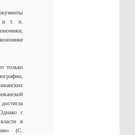
окументы
 и т. п.
кономики,
экономике
ет только
иографии,
иканских
иканской
 достигла
 Однако с
власти в
рии» (С.