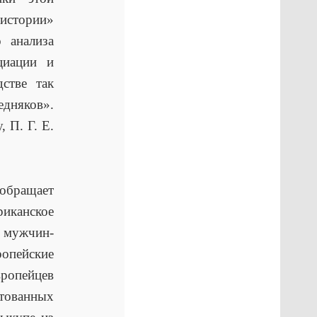
истории»
 анализа
циации и
дстве так
едняков».
 П. Г. Е.
 обращает
риканское
 мужчин-
опейские
ропейцев
ктованных