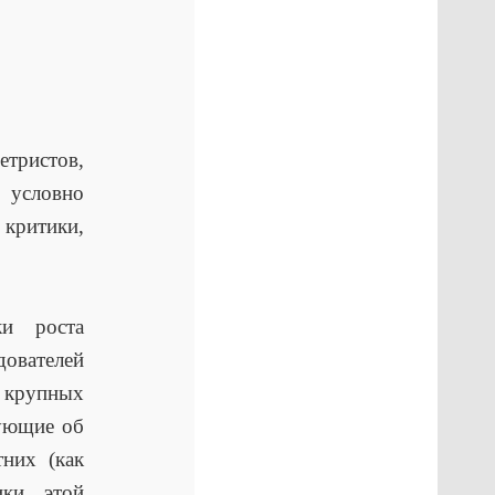
тристов,
 условно
критики,
и роста
дователей
 крупных
вующие об
них (как
ики этой