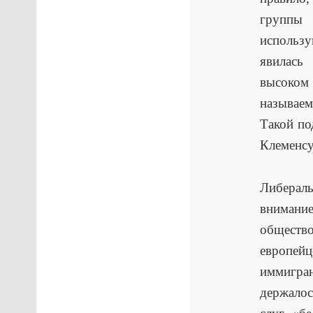
группы 
использ
явилась
высоком 
называем
Такой по
Клеменсу
Либераль
внимание
обществ
европей
иммигра
держалос