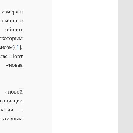
 измеряю
с помощью
 оборот
екоторым
исом)[
1
].
глас Норт
 «новая
 «новой
ссоциации
циации —
ктивным