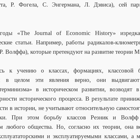
та, Р. Фогела, С. Энгермана, Л. Дэвиса), сей па
годы «The Journal of Economic History» изредка
еские статьи. Например, работы радикалов-клиометр
 Р. Волффа), которые претендуют на развитие теории М
сь к учению о классах, формациях, классовой 
я в целом эти явления верно, они выдвигаю
етерминизма» в историческом развитии, возводят в
рности исторического процесса. В результате прини
сти в истории, не учитывают относительную самостоя
йки. При этом борьбу классов Резник и Волфф
м любого общества. Но, согласно их теории, она в
сплуататорскими и эксплуатируемыми классами, а 