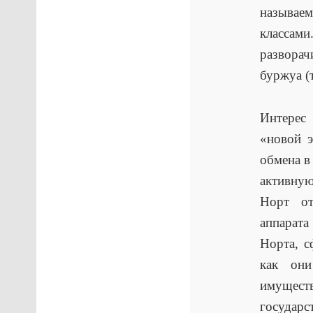
называе
класса
разворач
буржуа (
Интерес 
«новой э
обмена в
активну
Норт от
аппарата
Норта, с
как он
имущест
государс