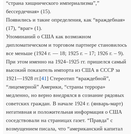
“страна хищнического империализма”,”
бессердечная» (15).
Появились и такие определения, как “враждебная»
(17), “враг» (1).
Упоминаний о США как возможном
дипломатическом и торговом партнере становилось
все меньше (1924 г. — 18; 1925 г. – 17; 1926 г. – 9).
При этом именно на 1924–1925 гг. пришелся самый
высокий показатель импорта из США в СССР за
1921—1928 гг.[
41
] Стереотип “враждебной”,
“лицемерной” Америки, “страны террора»
медленно, но верно внедрялся в сознание рядовых
советских граждан. В начале 1924 г. (январь-март)
негативная и положительная информация о США
соседствовали на страницах газет. “Правда” с
возмущением писала, что “американский капитал