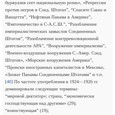
буржуазия сеет национальную рознь», «Репрессии
против негров в Соед. Штатах”, “Спасите Сакко и
Ванцетти”, “Нефтяная Панама в Америке”,
“Взяточничество в С-А.С.Ш.”, “Разоблачение
империалистических замыслов Соединенных
Штатов”, “Разоблачение контрреволюционной
деятельности АРА”, “Вооружение империализма”,
“Военно-воздушные вооружения С.-Амер. Соед.
Штатов», «Морские вооружения Америки”,
“Происки иностранных капиталистов в Мексике,
«Захват Панамы Соединенными Штатами” и т.п.
[
40
] По частоте употребления в 1924—1926 гг.
доминировали следующие термины:
“мировой диктатор»; страна, “экономически
господствующая над другими» (29);
“воинствующая” (19);