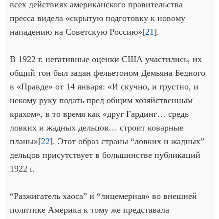
всех действиях американского правительства
пресса видела «скрытую подготовку к новому
нападению на Советскую Россию»[
21
].
В 1922 г. негативные оценки США участились, их
общий тон был задан фельетоном Демьяна Бедного
в «Правде» от 14 января: «И скучно, и грустно, и
некому руку подать пред общим хозяйственным
крахом», в то время как «друг Гардинг… средь
ловких и жадных дельцов… строит коварные
планы»[
22
]. Этот образ страны “ловких и жадных”
дельцов присутствует в большинстве публикаций
1922 г.
“Разжигатель хаоса” и “лицемерная» во внешней
политике Америка к тому же представала