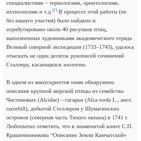
специалистами – териологами, орнитологами,
[2]
ихтиологами и т.д.
В процессе этой работы (не
без нашего участия) было найдено и
атрибутировано около 40 рисунков птиц,
выполненных художниками академического отряда
Великой северной экспедиции (1733–1743), удалось
отыскать не один десяток рукописей сочинений
Сталлера, касающихся зоологии.
В одном из манускриптов нами обнаружено
описание крупной морской птицы из семейства
Чистиковых (Alcidae) – гагарки (Alca torda L., англ.
razorbill), добытой Стеллером у Шумагинских
островов (северная часть Тихого океана) в 1741 г.
Любопытно отметить, что в знаменитой книге С.П.
Крашенинникова “Описание Земли Камчатской»