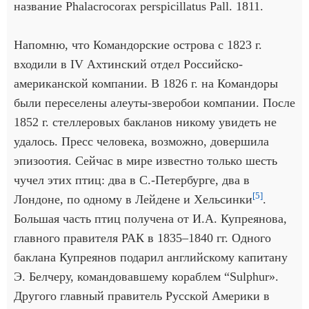
название Phalacrocorax perspicillatus Pall. 1811.
Напомню, что Командорские острова с 1823 г.
входили в IV Ахтинский отдел Российско-
американской компании. В 1826 г. на Командоры
были переселены алеуты-зверобои компании. После
1852 г. стеллеровых бакланов никому увидеть не
удалось. Пресс человека, возможно, довершила
эпизоотия. Сейчас в мире известно только шесть
чучел этих птиц: два в С.-Петербурге, два в
[5]
Лондоне, по одному в Лейдене и Хельсинки
.
Большая часть птиц получена от И.А. Купреянова,
главного правителя РАК в 1835–1840 гг. Одного
баклана Купреянов подарил английскому капитану
Э. Белчеру, командовавшему кораблем “Sulphur».
Другого главный правитель Русской Америки в