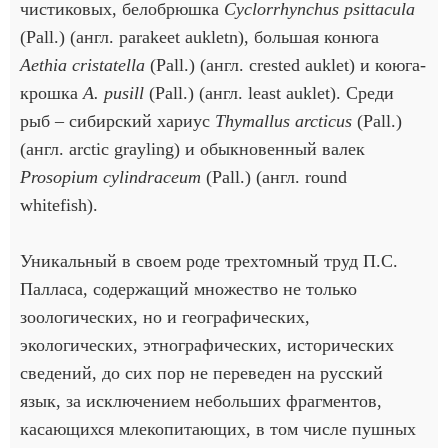
чистиковых, белобрюшка
Cyclorrhynchus psittacula
(Pall.) (англ. раrаkeet aukletn), большая конюга
Aethia cristatella
(Pall.) (англ. crested auklet) и коюга-
крошка
А. pusill
(Pall.) (англ. least auklet). Среди
рыб – сибирский хариус
Thymallus arcticus
(Pall.)
(англ. arctic grayling) и обыкновенный валек
Prosopium cylindraceum
(Pall.) (англ. round
whitefish).
Уникальный в своем роде трехтомный труд П.С.
Палласа, содержащий множество не только
зоологических, но и географических,
экологических, этнографических, исторических
сведений, до сих пор не переведен на русский
язык, за исключением небольших фрагментов,
касающихся млекопитающих, в том числе пушных