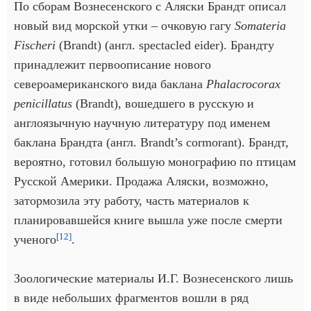
По сборам Вознесенского с Аляски Брандт описал
новый вид морской утки – очковую гагу
Somateria
Fischeri
(Brandt) (англ. spectacled eider). Брандту
принадлежит первоописание нового
североамериканского вида баклана
Phalacrocorax
penicillatus
(Brandt), вошедшего в русскую и
англоязычную научную литературу под именем
баклана Брандта (англ. Brandt’s cormorant). Брандт,
вероятно, готовил большую монографию по птицам
Русской Америки. Продажа Аляски, возможно,
затормозила эту работу, часть материалов к
планировавшейся книге вышла уже после смерти
[12]
ученого
.
Зоологические материалы И.Г. Вознесенского лишь
в виде небольших фрагментов вошли в ряд