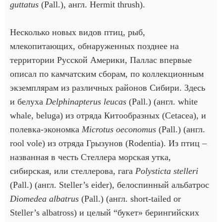
guttatus
(Pall.), англ. Hermit thrush).
Несколько новых видов птиц, рыб,
млекопитающих, обнаруженных позднее на
территории Русской Америки, Паллас впервые
описал по камчатским сборам, по коллекционным
экземплярам из различных районов Сибири. Здесь
и белуха
Delphinapterus leucas
(Pall.) (англ. white
whale, beluga) из отряда Китообразных (Cetacea), и
полевка-экономка
Microtus oeconomus
(Pall.) (англ.
rool vole) из отряда Грызунов (Rodentia). Из птиц –
названная в честь Стеллера морская утка,
сибирская, или стеллерова, гага
Polysticta stelleri
(Pall.) (англ. Steller’s eider), белоспинный альбатрос
Diomedea albatrus
(Pall.) (англ. short-tailed or
Steller’s albatross) и целый “букет» берингийских