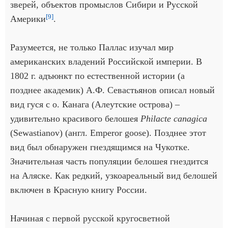
зверей, объектов промыслов Сибири и Русской
[9]
Америки
.
Разумеется, не только Паллас изучал мир
американских владений Российской империи. В
1802 г. адъюнкт по естественной истории (а
позднее академик) А.Ф. Севастьянов описал новый
вид гуся с о. Канага (Алеутские острова) –
удивительно красивого белошея
Philacte canagica
(Sewastianov) (англ. Emperor goose). Позднее этот
вид был обнаружен гнездящимся на Чукотке.
Значительная часть популяции белошея гнездится
на Аляске. Как редкий, узкоареальный вид белошей
включен в Красную книгу России.
Начиная с первой русской кругосветной