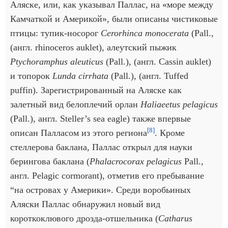
Аляске, или, как указывал Паллас, на «море между
Камчаткой и Америкой», были описаны чистиковые
птицы: тупик-носорог
Cerorhinca monocerata
(Pall.,
(англ. rhinoceros auklet), алеутский пыжик
Ptychoramphus aleuticus
(Pall.), (англ. Cassin auklet)
и топорок
Lunda cirrhata
(Pall.), (англ. Tuffed
puffin). Зарегистрированный на Аляске как
залетный вид белоплечий орлан
Haliaeetus pelagicus
(Pall.), англ. Steller’s sea eagle) также впервые
[8]
описан Палласом из этого региона
. Кроме
стеллерова баклана, Паллас открыл для науки
берингова баклана (
Phalacrocorax pelagicus
Pall.,
англ. Pelagic cormorant), отметив его пребывание
“на островах у Америки». Среди воробьиных
Аляски Паллас обнаружил новый вид
короткоклювого дрозда-отшельника (
Catharus