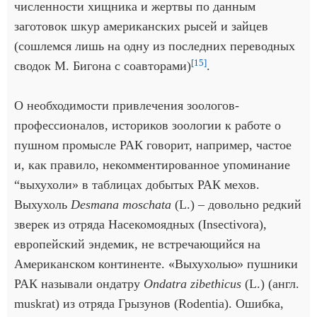
численности хищника и жертвы по данным
заготовок шкур американских рысей и зайцев
(сошлемся лишь на одну из последних переводных
[15]
сводок М. Бигона с соавторами)
.
О необходимости привлечения зоологов-
профессионалов, историков зоологии к работе о
пушном промысле РАК говорит, например, частое
и, как правило, некомментированное упоминание
“выхухоли» в таблицах добытых РАК мехов.
Выхухоль
Desmana moschata
(L.) – довольно редкий
зверек из отряда Насекомоядных (Insectivora),
европейский эндемик, не встречающийся на
Американском континенте. «Выхухолью» пушники
РАК называли ондатру
Ondatra zibethicus
(L.) (англ.
muskrat) из отряда Грызунов (Rodentia). Ошибка,