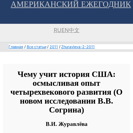
АМЕРИКАНСКИЙ ЕЖЕГОДНИК
Перейти
к
содержимому
RU
EN
中文
Главная
Все статьи
2011
Zhuravleva-2-2011
Чему учит история США:
осмысливая опыт
четырехвекового развития (О
новом исследовании В.В.
Согрина)
В.И. Журавлёва