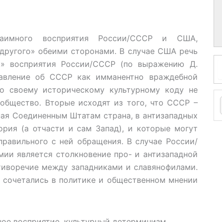
заимного восприятия России/СССР и США,
другого» обеими сторонами. В случае США речь
х» восприятия России/СССР (по выражению Д.
тавление об СССР как имманентно враждебной
по своему историческому культурному коду не
общество. Вторые исходят из того, что СССР –
ная Соединенным Штатам страна, в антизападных
рия (а отчасти и сам Запад), и которые могут
равильного с ней обращения. В случае России/
ии является столкновение про- и антизападной
тиворечие между западниками и славянофилами.
а сочетались в политике и общественном мнении
ое восприятие, культурный детерминизм,