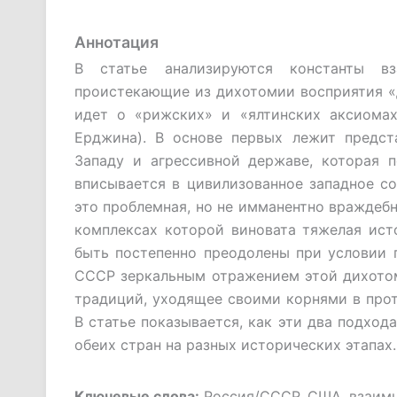
Аннотация
В статье анализируются константы в
проистекающие из дихотомии восприятия «
идет о «рижских» и «ялтинских аксиома
Ерджина). В основе первых лежит предс
Западу и агрессивной державе, которая 
вписывается в цивилизованное западное со
это проблемная, но не имманентно враждеб
комплексах которой виновата тяжелая исто
быть постепенно преодолены при условии п
СССР зеркальным отражением этой дихотом
традиций, уходящее своими корнями в про
В статье показывается, как эти два подход
обеих стран на разных исторических этапах.
Ключевые слова:
Россия/СССР, США, взаимн