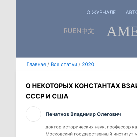
Перейти
к
О ЖУРНАЛЕ
АВТ
содержимому
АМЕ
RU
EN
中文
Главная
Все статьи
2020
О НЕКОТОРЫХ КОНСТАНТАХ ВЗА
СССР И США
Печатнов Владимир Олегович
доктор исторических наук, профессор к
Московский государственный институт 