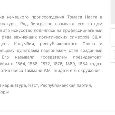
ика немецкого происхождения Томаса Наста в
икатуры. Ряд биографов называют его «отцом
е это искусство поднялось на профессиональный
о ряда важнейших политических символов США:
евы Колумбии, республиканского Слона и
тоящему культовым персонажем стал созданный
 Его называли «создателем президентов»:
ы в 1864, 1868, 1872, 1876, 1880, 1884 годах.
отив босса Таммани У.М. Твида и его окружения.
 карикатура, Наст, Республиканская партия,
боры