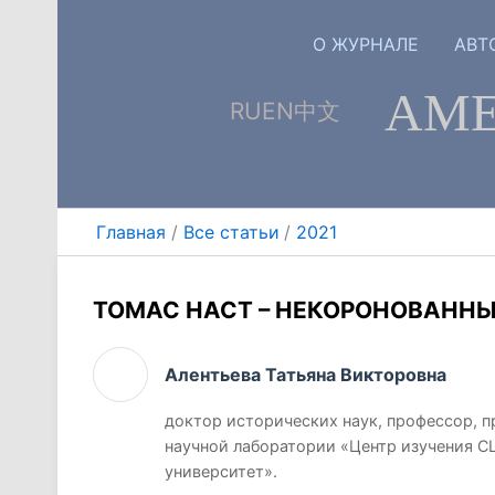
Перейти
к
О ЖУРНАЛЕ
АВТ
содержимому
АМЕ
RU
EN
中文
Главная
Все статьи
2021
ТОМАС НАСТ – НЕКОРОНОВАННЫ
Алентьева Татьяна Викторовна
доктор исторических наук, профессор, 
научной лаборатории «Центр изучения 
университет».