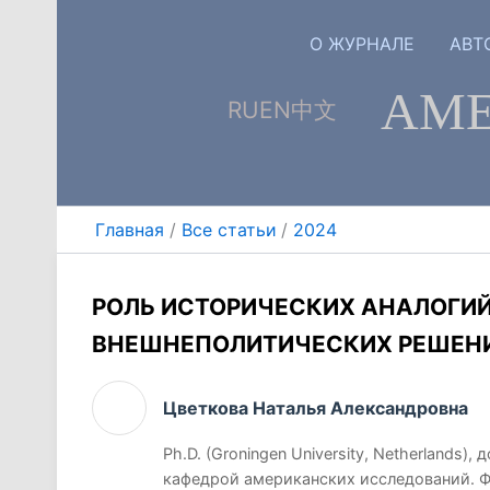
Перейти
к
О ЖУРНАЛЕ
АВТ
содержимому
АМЕ
RU
EN
中文
Главная
Все статьи
2024
РОЛЬ ИСТОРИЧЕСКИХ АНАЛОГИЙ
ВНЕШНЕПОЛИТИЧЕСКИХ РЕШЕНИЙ
Цветкова Наталья Александровна
Ph.D. (Groningen University, Netherlands
кафедрой американских исследований. 