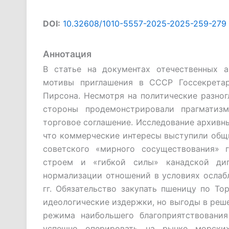
DOI:
10.32608/1010-5557-2025-2025-259-279
Аннотация
В статье на документах отечественных а
мотивы приглашения в СССР Госсекрета
Пирсона. Несмотря на политические разно
стороны продемонстрировали прагматизм
торговое соглашение. Исследование архивны
что коммерческие интересы выступили общ
советского «мирного сосуществования» 
строем и «гибкой силы» канадской ди
нормализации отношений в условиях ослаб
гг. Обязательство закупать пшеницу по То
идеологические издержки, но выгоды в реш
режима наибольшего благоприятствования
успешно оперировать на рынке морских