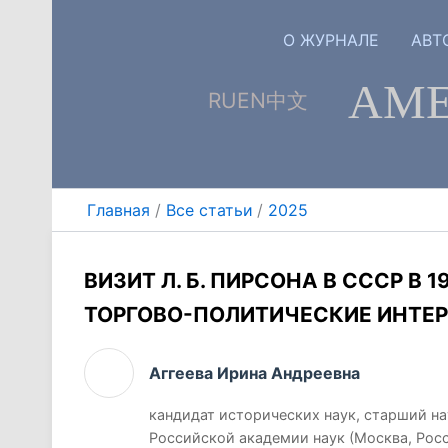
Перейти
к
О ЖУРНАЛЕ
АВТ
содержимому
АМЕ
RU
EN
中文
Главная
Все статьи
2025
ВИЗИТ Л. Б. ПИРСОНА В СССР В 
ТОРГОВО-ПОЛИТИЧЕСКИЕ ИНТЕ
Аггеева Ирина Андреевна
кандидат исторических наук, старший н
Российской академии наук (Москва, Рос