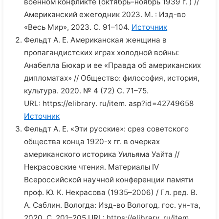
военном конфликте (октябрь–ноябрь 1939 г. ) //
Американский ежегодник 2023. М. : Изд-во
«Весь Мир», 2023. С. 91–104.
Источник
Фельдт А. Е. Американская женщина в
пропагандистских играх холодной войны:
Анабелла Бюкар и ее «Правда об американских
дипломатах» // Общество: философия, история,
культура. 2020. № 4 (72) С. 71–75.
URL: https://elibrary. ru/item. asp?id=42749658
Источник
Фельдт А. Е. «Эти русские»: срез советского
общества конца 1920-х гг. в очерках
американского историка Уильяма Уайта //
Некрасовские чтения. Материалы IV
Всероссийской научной конференции памяти
проф. Ю. К. Некрасова (1935–2006) / Гл. ред. В.
А. Саблин. Вологда: Изд-во Вологод. гос. ун-та,
2020. С. 201–205 URL: https://elibrary. ru/item.