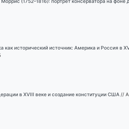
 Моррис (1752–1816): портрет консерватора на фоне
а как исторический источник: Америка и Россия в XV
5
ерации в XVIII веке и создание конституции США
// 