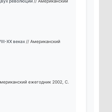
 двух революций
// Американский
III-XX веках
// Американский
Американский ежегодник 2002, С.