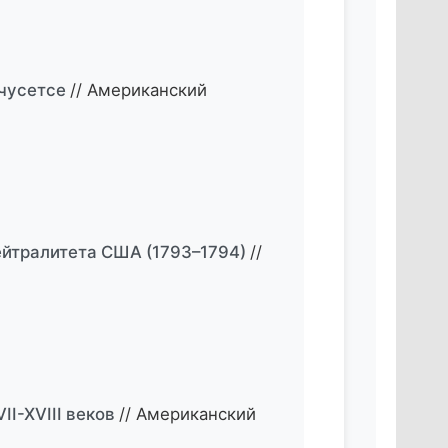
ачусетсе
// Американский
нейтралитета США (1793–1794)
//
I-XVIII веков
// Американский