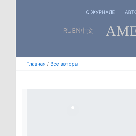
Перейти
к
О ЖУРНАЛЕ
АВТ
содержимому
АМЕ
RU
EN
中文
Главная
Все авторы