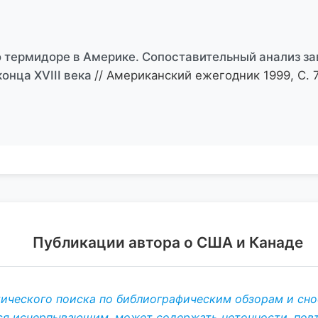
о термидоре в Америке. Сопоставительный анализ з
онца XVIII века
// Американский ежегодник 1999, С. 
Публикации автора о США и Канаде
тического поиска по библиографическим обзорам и снос
ся исчерпывающим, может содержать неточности, повто