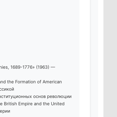
nies, 1689-1776» (1963) —
and the Formation of American
ассикой
з конституционных основ революции
e British Empire and the United
перии