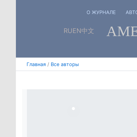
Перейти
к
О ЖУРНАЛЕ
АВТ
содержимому
АМЕ
RU
EN
中文
Главная
Все авторы