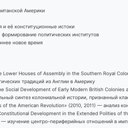
ританской Америки
 и её конституционные истоки
 формирование политических институтов
аннее новое время
e Lower Houses of Assembly in the Southern Royal Colo
тических традиций из Англии в Америку
he Social Development of Early Modern British Colonies 
ельный синтез колониальной истории, признанный кл
ins of the American Revolution» (2010, 2011) — анали
onstitutional Development in the Extended Polities of th
86) — изучение центро-периферийных отношений в им