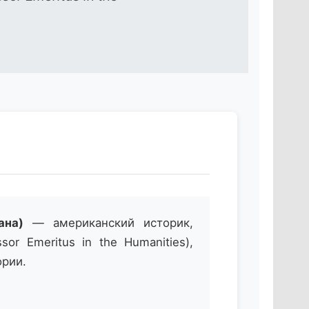
ана)
— американский историк,
r Emeritus in the Humanities),
ории.