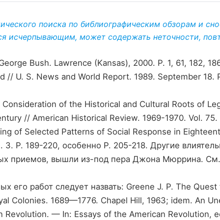
тического поиска по библиографическим обзорам и снос
ся исчерпывающим, может содержать неточности, повто
George Bush. Lawrence (Kansas), 2000. P. 1, 61, 182, 1
ed // U. S. News and World Report. 1989. September 18. P
 Consideration of the Historical and Cultural Roots of Legi
ntury // American Historical Review. 1969-1970. Vol. 75.
ing of Selected Patterns of Social Response in Eighteent
Vol. 3. P. 189-220, особенно Р. 205-218. Другие влият
х приемов, вышли из-под пера Джона Мюррина. См. : M
х его работ следует назвать: Greene J. P. The Quest 
al Colonies. 1689—1776. Chapel Hill, 1963; idem. An Un
 Revolution. — In: Essays of the American Revolution, ed