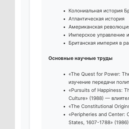
Колониальная история Б
Атлантическая история
Американская революция
Имперское управление и
Британская империя в р
Основные научные труды
«The Quest for Power: Th
изучение передачи поли
«Pursuits of Happiness: T
Culture» (1988) — влият
«The Constitutional Orig
«Peripheries and Center: C
States, 1607-1788» (19