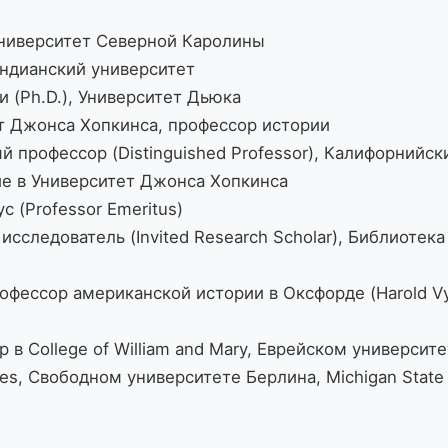
 Университет Северной Каролины
Индианский университет
 (Ph.D.), Университет Дьюка
т Джонса Хопкинса, профессор истории
 профессор (Distinguished Professor), Калифорнийск
е в Университет Джонса Хопкинса
 (Professor Emeritus)
сследователь (Invited Research Scholar), Библиотек
фессор американской истории в Оксфорде (Harold Vy
в College of William and Mary, Еврейском университе
les, Свободном университете Берлина, Michigan State U