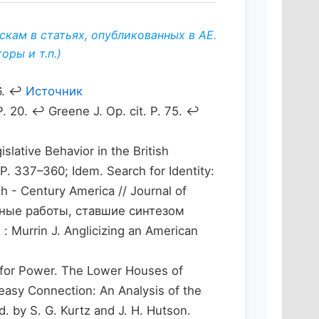
кам в статьях, опубликованных в АЕ.
ры и т.п.)
86. ↩
Источник
. 20. ↩ Greene J. Op. cit. P. 75. ↩
slative Behavior in the British
 P. 337–360; Idem. Search for Identity:
h - Century America // Journal of
ельные работы, ставшие синтезом
urrin J. Anglicizing an American
for Power. The Lower Houses of
easy Connection: An Analysis of the
. by S. G. Kurtz and J. H. Hutson.