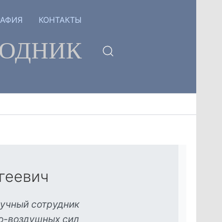
РАФИЯ
КОНТАКТЫ
ГОДНИК
геевич
аучный сотрудник
но-воздушных сил