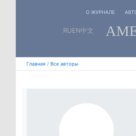
Перейти
к
О ЖУРНАЛЕ
АВТ
содержимому
АМЕ
RU
EN
中文
Главная
Все авторы