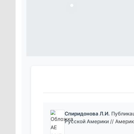
Спиридонова Л.И.
Публикац
Русской Америки
// Амери