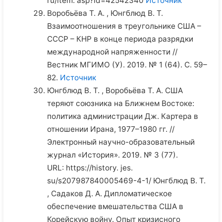
ru/item. asp?id=42542340
Источник
Воробьёва Т. А. , Юнгблюд В. Т.
Взаимоотношения в треугольнике США –
СССР – КНР в конце периода разрядки
международной напряженности //
Вестник МГИМО (У). 2019. № 1 (64). С. 59–
82.
Источник
Юнгблюд В. Т. , Воробьёва Т. А. США
теряют союзника на Ближнем Востоке:
политика администрации Дж. Картера в
отношении Ирана, 1977–1980 гг. //
Электронный научно-образовательный
журнал «История». 2019. № 3 (77).
URL: https://history. jes.
su/s207987840005469-4-1/ Юнгблюд В. Т.
, Садаков Д. А. Дипломатическое
обеспечение вмешательства США в
Корейскую войну. Опыт кризисного