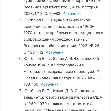
курдский кейс, ноябрь–декабрь 1979 г. //
Вестник Пермского гос. ун-та. История.
2023. № 2. С. 70–83.
Источник
Юнгблюд В. Т. Научно-техническое
соперничество сверхдержав в 1960–
1970-е гг. как проблема информационного
сопровождения холодной войны //
Вопросы всеобщей истории. 2023. № 26.
С. 133–142.
Источник
Юнгблюд В. Т. , Зорин А. В. Февральский
кризис 1948 г. в Чехословакии в
материалах американских спецслужб //
Новая и новейшая история. 2023. № 4. C.
138–150.
Источник
Юнгблюд В. Т. , Ильин Д. В. Эволюция
внешнеторгового законодательства США
в 1969–1979 гг. как элемент политики
разрядки // Международные процессы.