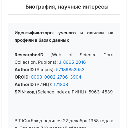
Биография, научные интересы
Идентификаторы ученого и ссылки на
профили в базах данных
ResearcherID
(Web of Science Core
Collection, Publons):
J-8665-2016
AuthorID
(Scopus):
57189852953
ORCID
:
0000-0002-2706-3904
AuthorID
(РИНЦ):
121808
SPIN-
код
(Science Index в РИНЦ): 5963-4539
В.Т.Юнгблюд родился 22 декабря 1958 года в