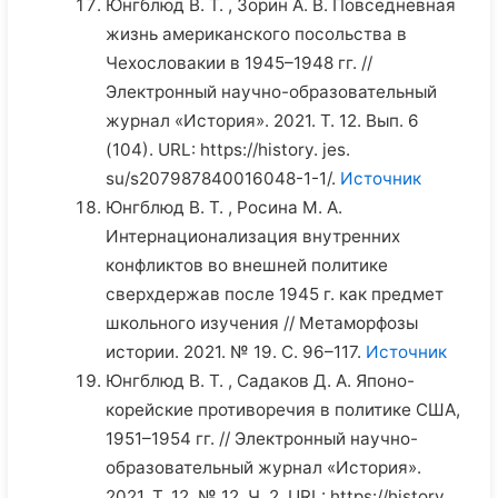
Юнгблюд В. Т. , Зорин А. В. Повседневная
жизнь американского посольства в
Чехословакии в 1945–1948 гг. //
Электронный научно-образовательный
журнал «История». 2021. Т. 12. Вып. 6
(104). URL: https://history. jes.
su/s207987840016048-1-1/.
Источник
Юнгблюд В. Т. , Росина М. А.
Интернационализация внутренних
конфликтов во внешней политике
сверхдержав после 1945 г. как предмет
школьного изучения // Метаморфозы
истории. 2021. № 19. С. 96–117.
Источник
Юнгблюд В. Т. , Садаков Д. А. Японо-
корейские противоречия в политике США,
1951–1954 гг. // Электронный научно-
образовательный журнал «История».
2021. Т. 12. № 12. Ч. 2. URL: https://history.