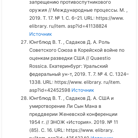
запрещению противоспутникового
оружия // Международные процессы. М. ,
2019. Т. 17. № 1. С. 6–21. URL: https://www.
elibrary. ru/item. asp?id=41138824
Источник
Юнгблюд В. Т. , Садаков Д. А. Роль
Советского Союза в Корейской войне по
оценкам разведки США // Quaestio
Rossica. Екатеринбург: Уральский
федеральный ун-т, 2019. Т. 7. № 4. С. 1324–
1338. URL: https://www. elibrary. ru/item.
asp?id=42452598
Источник
Юнгблюд В. Т. , Садаков Д. А. США и
умиротворение Ли Сын Мана в
преддверии Женевской конференции
1954 г. // ЭНОЖ «История». 2019. № 11
(85). C. 16. URL: https://www. elibrary.