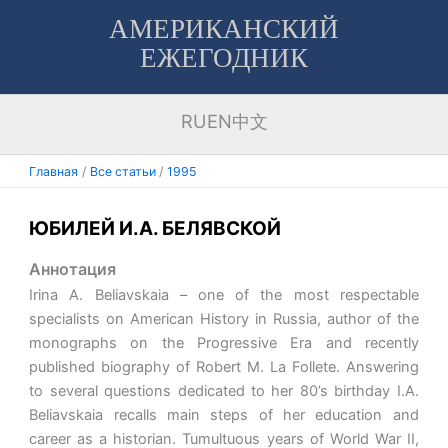
Перейти
АМЕРИКАНСКИЙ
к
ЕЖЕГОДНИК
содержимому
RU
EN
中文
Главная
Все статьи
1995
ЮБИЛЕЙ И.А. БЕЛЯВСКОЙ
Аннотация
Irina A. Beliavskaia – one of the most respectable
specialists on American History in Russia, author of the
monographs on the Progressive Era and recently
published biography of Robert M. La Follete. Answering
to several questions dedicated to her 80’s birthday I.A.
Beliavskaia recalls main steps of her education and
career as a historian. Tumultuous years of World War II,