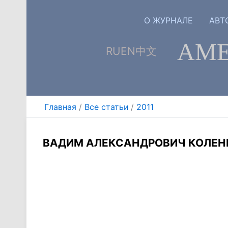
Перейти
к
О ЖУРНАЛЕ
АВТ
содержимому
АМЕ
RU
EN
中文
Главная
Все статьи
2011
ВАДИМ АЛЕКСАНДРОВИЧ КОЛЕНЕК