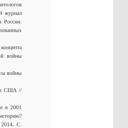
литологов
й журнал
в России.
ованных
 концепта
ой войны
за войны
сы США //
е в 2001
 историю?
 2014. С.