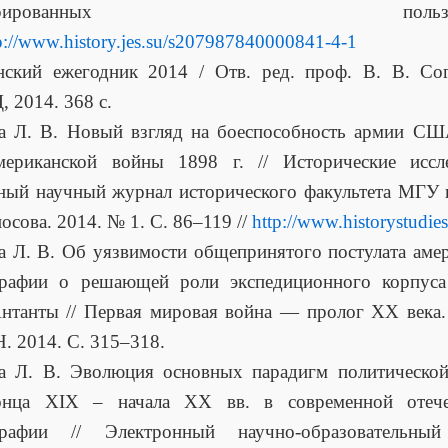
гистрированных пользоват
p://www.history.jes.su/s207987840000841-4-1
нский ежегодник 2014 / Отв. ред. проф. В. В. Сог
2014. 368 с.
ва Л. В. Новый взгляд на боеспособность армии СШ
американской войны 1898 г. // Исторические иссле
ный научный журнал исторического факультета МГУ
осова. 2014. № 1. С. 86–119 //
http://www.historystudie
а Л. В. Об уязвимости общепринятого постулата аме
графии о решающей роли экспедиционного корпу
нтанты // Первая мировая война — пролог XX века. 
 2014. С. 315–318.
ва Л. В. Эволюция основных парадигм политической
ца XIX – начала XX вв. в современной отече
графии // Электронный научно-образовательны