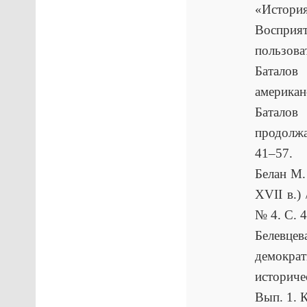
«История
Воспри
пользова
Баталов
американ
Баталов
продолжа
41–57.
Белан М.
XVII в.)
№ 4. С. 
Белевце
демокра
историче
Вып. 1. 