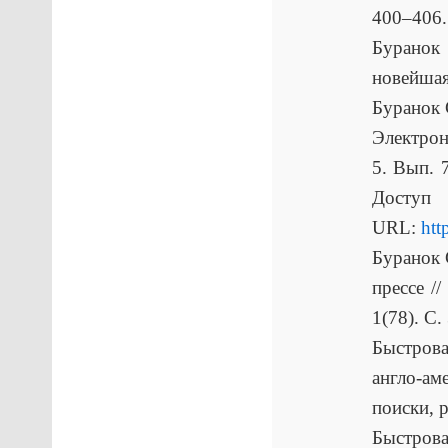
400–406.
Буранок 
новейшая
Буранок 
Электрон
5. Вып. 
Досту
URL:
htt
Буранок 
прессе /
1(78). С.
Быстрова
англо-ам
поиски, 
Быстров