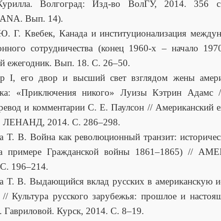
урилла. Волгоград: Изд-во ВолГУ, 2014. 356 с.
NA. Вып. 14).
. Г. Квебек, Канада и институционализация между
нного сотрудничества (конец 1960-х – начало 1970-
й ежегодник. Вып. 18. С. 26–50.
др I, его двор и высший свет взглядом жены амери
ика: «Приключения никого» Луизы Кэтрин Адамс /
еревод и комментарии С. Е. Паулсон // Американский 
: ЛЕНАНД, 2014. С. 286–298.
а Т. В. Война как революционный транзит: историче
 примере Гражданской войны 1861–1865) // AM
 С. 196–214.
а Т. В. Выдающийся вклад русских в американскую 
 // Культура русского зарубежья: прошлое и настоя
. Гавриловой. Курск, 2014. С. 8–19.