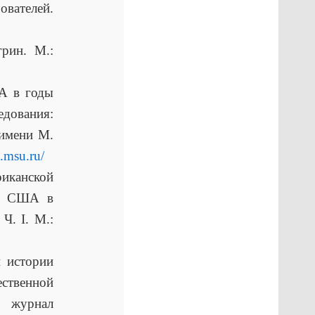
елей.
рин. М.:
А в годы
дования:
 имени М.
s.msu.ru/
риканской
са США в
Ч. I. М.:
 истории
ственной
й журнал