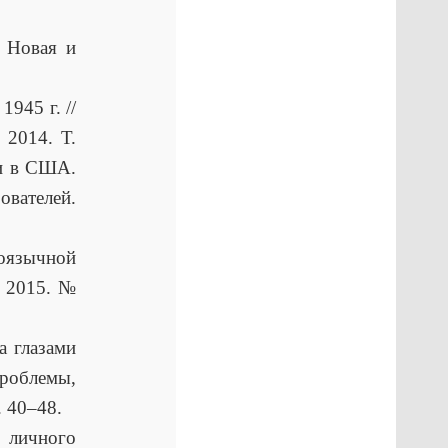
/ Новая и
945 г. //
 2014. Т.
ии в США.
телей.
лоязычной
. 2015. №
а глазами
проблемы,
. 40–48.
 личного