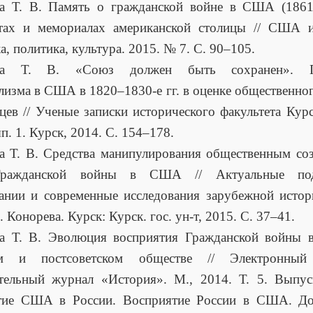
ва Т. В. Память о гражданской войне в США (1861
тах и мемориалах американской столицы // США и
а, политика, культура. 2015. № 7. С. 90–105.
ева Т. В. «Союз должен быть сохранен». П
лизма в США в 1820–1830-е гг. в оценке общественно
цев // Ученые записки исторического факультета Курс
п. 1. Курск, 2014. С. 154–178.
а Т. В. Средства манипулирования общественным со
Гражданской войны в США // Актуальные по
ании и современные исследования зарубежной истор
. Конорева. Курск: Курск. гос. ун-т, 2015. С. 37–41.
ва Т. В. Эволюция восприятия Гражданской войны
ом и постсоветском обществе // Электронный
тельный журнал «История». М., 2014. Т. 5. Выпус
тие США в России. Восприятие России в США. До