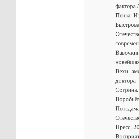
фактора /
Пенза: И
Быстров
Отечеств
современ
Вавочкин
новейшая
Вехи ам
доктора
Согрина.
Воробьё
Потсдам
Отечеств
Пресс, 2
Восприя