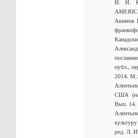
И. И. К
AMERICA
Акимов Ю
франкофо
Канадски
Алексан
посланн
публ., п
2014. М.
Алентьев
США (на
Вып. 14.
Алентьев
культуру
ред. Л. И