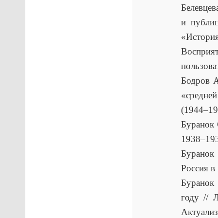
Белевцев
и публи
«История
Воспри
пользова
Бодров А
«средне
(1944–19
Буранок
1938–193
Буранок 
Россия в
Буранок
году // 
Актуализ