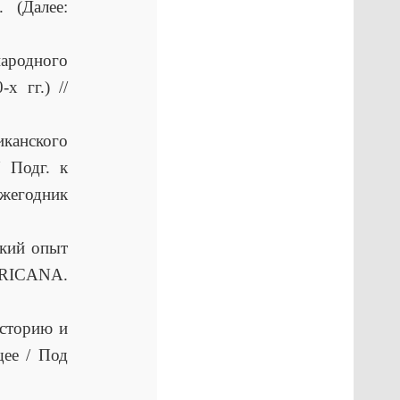
 (Далее:
народного
х гг.) //
канского
 Подг. к
ежегодник
ский опыт
ERICANA.
историю и
щее / Под