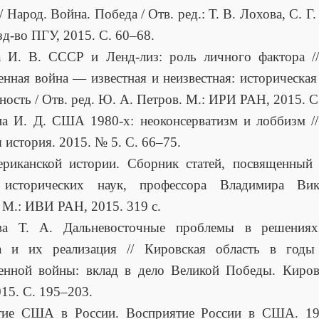
/ Народ. Война. Победа / Отв. ред.: Т. В. Лохова, С. Г
зд-во ПГУ, 2015. С. 60–68.
а И. В. СССР и Ленд-лиз: роль личного фактора //
енная война — известная и неизвестная: историческая
ность / Отв. ред. Ю. А. Петров. М.: ИРИ РАН, 2015. С
а И. Д. США 1980-х: неоконсерватизм и лоббизм /
 история. 2015. № 5. С. 66–75.
ериканской истории. Сборник статей, посвященный 
 исторических наук, профессора Владимира Вик
 М.: ИВИ РАН, 2015. 319 с.
ва Т. А. Дальневосточные проблемы в решени
а и их реализация // Кировская область в годы
енной войны: вклад в дело Великой Победы. Киров
015. С. 195–203.
тие США в России. Восприятие России в США. 19