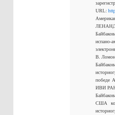
заре
URL:
htt
Америка
ЛЕНАНД, 
Байбако
испано-
электрон
В. Ломон
Байбаков
историо
победе А
ИВИ РАН.
Байбако
США кон
историо