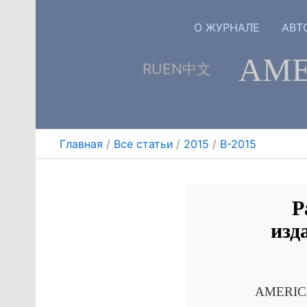
Перейти
к
О ЖУРНАЛЕ
АВТ
содержимому
АМЕ
RU
EN
中文
Главная
Все статьи
2015
B-2015
Р
изд
AMERICA