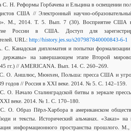
а С. Н. Реформы Горбачева и Ельцина в освещении по
цистов США // Электронный научно-образовательны
». М., 2014. Т. 5. Вып. 7 (30). Восприятие США 
ятие России в США. Доступ для зарегистрир
телей. URL:
http://history.jes.su/s207987840000843-6-1
. С. Канадская дипломатия и попытки формализации
й державы» на завершающем этапе Второй миров
45 гг.) // AMERICANA. Вып. 14. С. 260–269.
 С. О. Аншлюс, Мюнхен, Польша: пресса США и угро
9 годов // Россия в XXI веке. 2014. № 5. С. 142–159.
С. О. Начало Сталинградской битвы в зеркале прес
 XXI веке. 2014. № 1. С. 170–180.
 С. О. Образ Пёрл-Харбора в американском обществ
Люди и тексты. Исторический альманах. «Заказ» на
ация информационного пространства прошлого. М.,