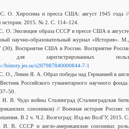
С. О. Хиросима и пресса США: август 1945 года /
 история. 2015. № 2. С. 114–124.
С. О. Эволюция образа СССР в прессе США в августе 1
ный научно-образовательный журнал «История». М.,
7 (30). Восприятие США в России. Восприятие Росс
п для зарегистрированных пользова
p://history.jes.su/s207987840000844-7-1
С. О., Левин Я. А. Образ победы над Германией в анг
/ Вестник Российского гуманитарного научного фонда
 37–50.
 И. В. Чудо войны Сталинград (Сталинградская битв
ериканских союзников) // Военная история России: 
решения. В 2 ч. Ч.2. Волгоград: Изд-во ВолГУ, 2015. С
а И. В. СССР и англо-американские союзники: роль