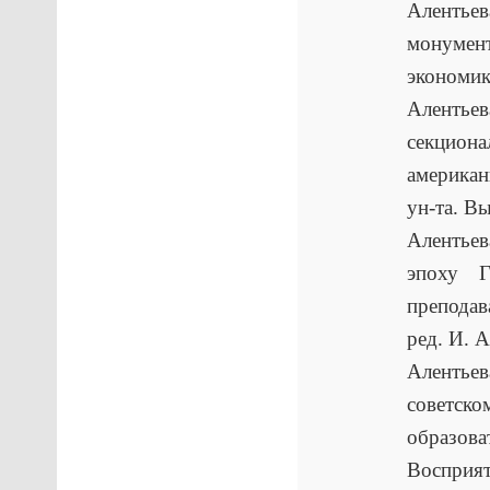
Алентье
монумен
экономик
Аленть
секциона
американ
ун-та. Вы
Алентьев
эпоху 
преподав
ред. И. А
Алентье
советск
образова
Восприя