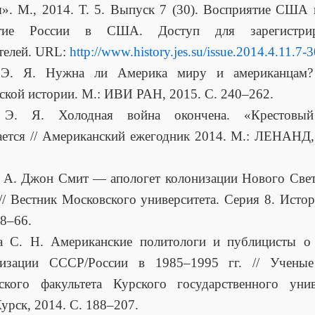
». М., 2014. Т. 5. Выпуск 7 (30). Восприятие США 
ятие России в США. Доступ для зарегистрир
телей. URL:
http://www.history.jes.su/issue.2014.4.11.7-
 Э. Я. Нужна ли Америка миру и американцам?
ской истории. М.: ИВИ РАН, 2015. С. 240–262.
 Э. Я. Холодная война окончена. «Крестовы
ется // Американский ежегодник 2014. М.: ЛЕНАНД,
 А. Джон Смит — апологет колонизации Нового Свет
 // Вестник Московского университета. Серия 8. Истор
48–66.
ва С. Н. Американские политологи и публицисты о 
тизации СССР/России в 1985–1995 гг. // Ученые
ского факультета Курского государственного унив
Курск, 2014. С. 188–207.