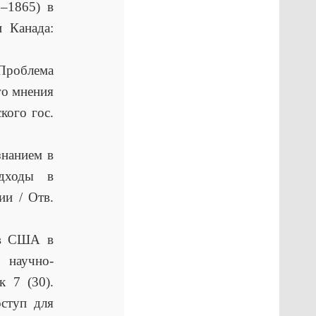
–1865) в
 Канада:
роблема
го мнения
кого гос.
знанием в
дходы в
ии / Отв.
 в США в
 научно-
к 7 (30).
ступ для