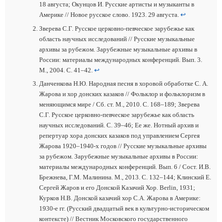
18 августа; Окунцов И. Русские артисты и музыканты в
Америке // Новое русское слово. 1923. 29 августа.
↩
Зверева С.Г. Русское церковно-певческое зарубежье как
область научных исследований // Русские музыкальные
архивы за рубежом. Зарубежные музыкальные архивы в
России: материалы международных конференций. Вып. 3.
М., 2004. С. 41–42.
↩
Данченкова Н.Ю. Народная песня в хоровой обработке С. А.
Жарова и хор донских казаков // Фольклор и фольклоризм в
меняющимся мире / Сб. ст. М., 2010. С. 168–189; Зверева
С.Г. Русское церковно-певческое зарубежье как область
научных исследований. С. 39–46; Ее же. Нотный архив и
репертуар хора донских казаков под управлением Сергея
Жарова 1920–1940-х годов // Русские музыкальные архивы
за рубежом. Зарубежные музыкальные архивы в России:
материалы международных конференций. Вып. 6 / Сост. И.В.
Брежнева, Г.М. Малинина. М., 2013. С. 132–144; Клинский Е.
Сергей Жаров и его Донской Казачий Хор. Berlin, 1931;
Курков Н.В. Донской казачий хор С.А. Жарова в Америке:
1930-е гг. (Русский двадцатый век в культурно-историческом
контексте) // Вестник Московского государственного