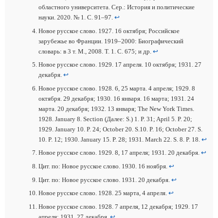
областного университета. Сер.: История и политические
науки. 2020. № 1. С. 91–97.
↩
Новое русское слово. 1927. 16 октября; Российское
зарубежье во Франции. 1919–2000: Биографический
словарь: в 3 т. М., 2008. Т. 1. С. 675; и др.
↩
Новое русское слово. 1929. 17 апреля. 10 октября; 1931. 27
декабря.
↩
Новое русское слово. 1928. 6, 25 марта. 4 апреля; 1929. 8
октября. 29 декабря; 1930. 16 января. 16 марта; 1931. 24
марта. 20 декабря; 1932. 13 января; The New York Times.
1928. January 8. Section (Далее: S.) 1. P. 31; April 5. P. 20;
1929. January 10. P. 24; October 20. S.10. P. 16; October 27. S.
10. P. 12; 1930. January 15. P. 28; 1931. March 22. S. 8. P. 18.
↩
Новое русское слово. 1929. 8, 17 апреля; 1931. 20 декабря.
↩
Цит. по: Новое русское слово. 1930. 16 ноября.
↩
Цит. по: Новое русское слово. 1931. 20 декабря.
↩
Новое русское слово. 1928. 25 марта, 4 апреля.
↩
Новое русское слово. 1928. 7 апреля, 12 декабря; 1929. 17
апреля; 1931. 27 декабря.
↩