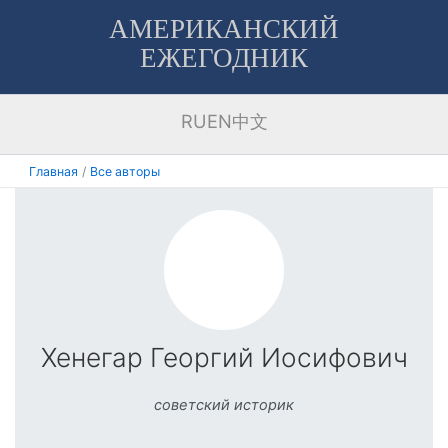
Перейти
АМЕРИКАНСКИЙ
к
ЕЖЕГОДНИК
содержимому
RU
EN
中文
Главная
Все авторы
Хенегар Георгий Иосифович
советский историк