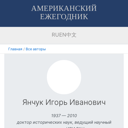
Перейти
АМЕРИКАНСКИЙ
к
ЕЖЕГОДНИК
содержимому
RU
EN
中文
Главная
Все авторы
Янчук Игорь Иванович
1937 — 2010
доктор исторических наук, ведущий научный