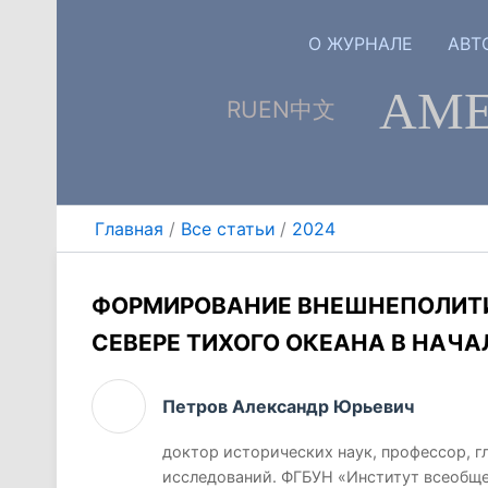
Перейти
к
О ЖУРНАЛЕ
АВТ
содержимому
АМЕ
RU
EN
中文
Главная
Все статьи
2024
ФОРМИРОВАНИЕ ВНЕШНЕПОЛИТ
СЕВЕРЕ ТИХОГО ОКЕАНА В НАЧА
Петров Александр Юрьевич
доктор исторических наук, профессор, 
исследований. ФГБУН «Институт всеобще